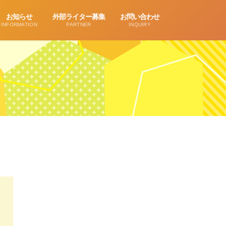
お知らせ
外部ライター募集
お問い合わせ
INFORMATION
PARTNER
INQUIRY