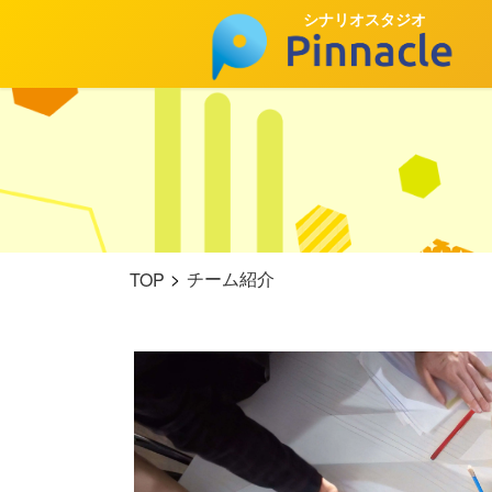
シナリオスタジオ
チーム紹介
TOP