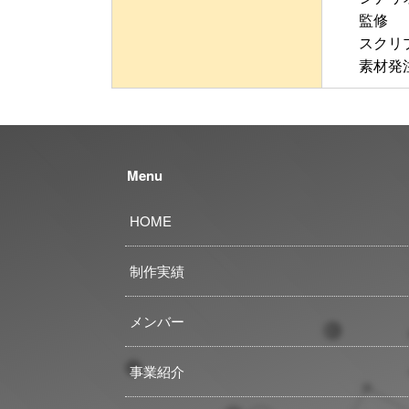
監修
スクリ
素材発
Menu
HOME
制作実績
メンバー
事業紹介