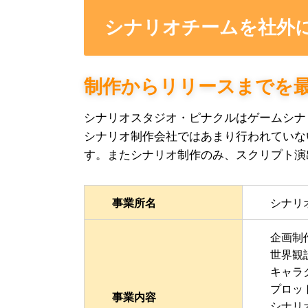
シナリオチームを社外
制作からリリースまでを
シナリオスタジオ・ピナクルはゲームシナ
シナリオ制作会社ではあまり行われていな
す。またシナリオ制作のみ、スクリプト演
事業所名
シナリ
企画制
世界観
キャラ
プロッ
事業内容
シナリ