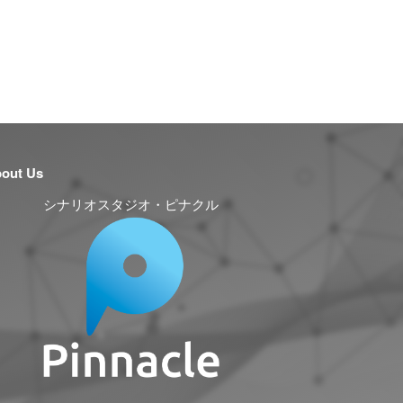
out Us
シナリオスタジオ・ピナクル