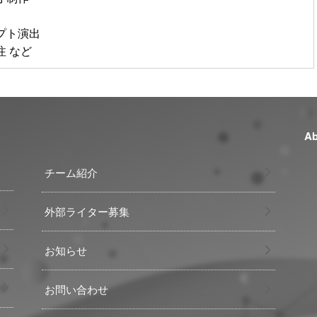
プト演出
注 など
Ab
チーム紹介
外部ライター募集
お知らせ
お問い合わせ