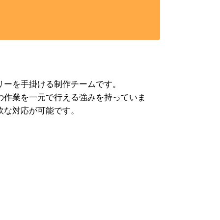
リーを手掛ける制作チームです。
の作業を一元で行える強みを持っていま
軟な対応が可能です。